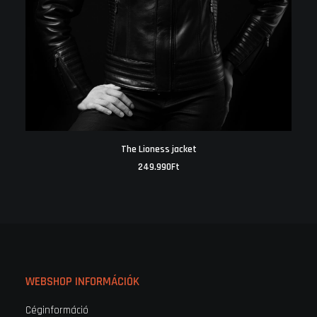
KOSÁRBA TESZEM
The Lioness jacket
249.990
Ft
WEBSHOP INFORMÁCIÓK
Céginformáció