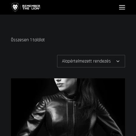
HOME
Összesen 1 találat
LIONESS
LION
WEBSHOP
KAPCSOLAT
KOSÁR